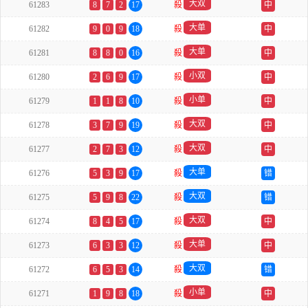
大双
61283
8
7
2
17
殺
中
大单
61282
9
0
9
18
殺
中
大单
61281
8
8
0
16
殺
中
小双
61280
2
6
9
17
殺
中
小单
61279
1
1
8
10
殺
中
大双
61278
3
7
9
19
殺
中
大双
61277
2
7
3
12
殺
中
大单
61276
5
3
9
17
殺
错
大双
61275
5
9
8
22
殺
错
大双
61274
8
4
5
17
殺
中
大单
61273
6
3
3
12
殺
中
大双
61272
6
5
3
14
殺
错
小单
61271
1
9
8
18
殺
中