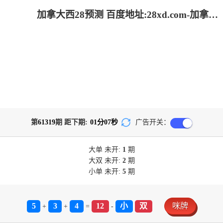
加拿大西28预测 百度地址:28xd.com-加拿大28-加拿大开奖,预测网,28预测,28分析,28结果,加拿大28开奖预测,加拿大28开奖预知
第
61319
期 距下期:
01
分
07
秒
广告开关：
大单
未开:
1
期
大双
未开:
2
期
小单
未开:
5
期
5
3
4
12
小
双
咪牌
+
+
=
-