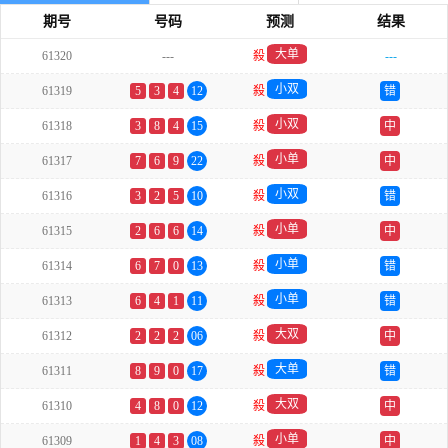
期号
号码
预测
结果
大单
61320
---
殺
---
小双
61319
5
3
4
12
殺
错
小双
61318
3
8
4
15
殺
中
小单
61317
7
6
9
22
殺
中
小双
61316
3
2
5
10
殺
错
小单
61315
2
6
6
14
殺
中
小单
61314
6
7
0
13
殺
错
小单
61313
6
4
1
11
殺
错
大双
61312
2
2
2
06
殺
中
大单
61311
8
9
0
17
殺
错
大双
61310
4
8
0
12
殺
中
小单
61309
1
4
3
08
殺
中