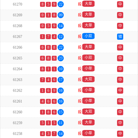
大单
61270
8
5
9
22
殺
中
大单
61269
0
1
8
09
殺
中
大单
61268
0
5
9
14
殺
中
小双
61267
1
7
4
12
殺
错
大单
61266
6
8
8
22
殺
中
小双
61265
6
8
9
23
殺
中
小单
61264
8
1
1
10
殺
中
大双
61263
7
4
6
17
殺
中
小单
61262
1
6
9
16
殺
中
小单
61261
4
6
6
16
殺
中
大双
61260
1
8
6
15
殺
中
大单
61259
5
1
5
11
殺
中
小单
61258
4
3
7
14
殺
中