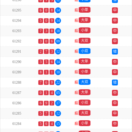
61296
8
1
3
12
殺
错
小单
61295
6
0
8
14
殺
中
大单
61294
5
0
9
14
殺
中
小单
61293
7
3
8
18
殺
中
大双
61292
3
0
6
09
殺
中
小双
61291
2
7
3
12
殺
错
大单
61290
3
5
6
14
殺
中
小单
61289
8
1
1
10
殺
中
大双
61288
7
6
9
22
殺
错
大单
61287
0
1
4
05
殺
中
小双
61286
6
9
2
17
殺
中
大双
61285
5
7
0
12
殺
中
小单
61284
5
6
4
15
殺
中