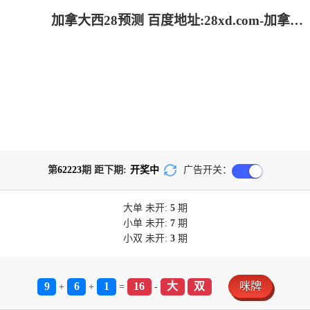
加拿大西28预测 百度地址:28xd.com-加拿大28-加拿大开奖,预测网,28预测,28分析,28结果,加拿大28开奖预测,加拿大28开奖预知
第
62223
期 距下期:
开奖中
广告开关：
大单
未开:
5
期
小单
未开:
7
期
小双
未开:
3
期
9
6
1
16
大
双
咪牌
+
+
=
-