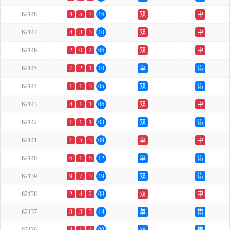
62148
4
5
7
16
双
中
62147
4
3
3
10
双
中
62146
2
0
4
06
双
中
62145
7
2
1
10
单
错
62144
1
1
3
05
双
错
62143
4
1
1
06
双
中
62142
1
1
1
03
双
错
62141
1
5
3
09
单
中
62140
6
1
5
12
单
错
62139
9
7
3
19
双
错
62138
2
4
2
08
双
中
62137
8
3
3
14
单
错