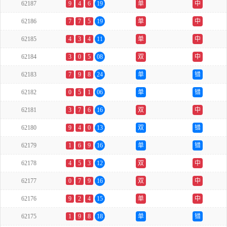
62187
9
4
6
19
单
中
62186
7
7
5
19
单
中
62185
4
3
4
11
单
中
62184
3
0
5
08
双
中
62183
7
9
8
24
单
错
62182
0
5
1
06
单
错
62181
3
7
6
16
双
中
62180
9
4
0
13
双
错
62179
1
6
9
16
单
错
62178
4
5
3
12
双
中
62177
0
7
9
16
双
中
62176
9
2
4
15
单
中
62175
1
9
8
18
单
错