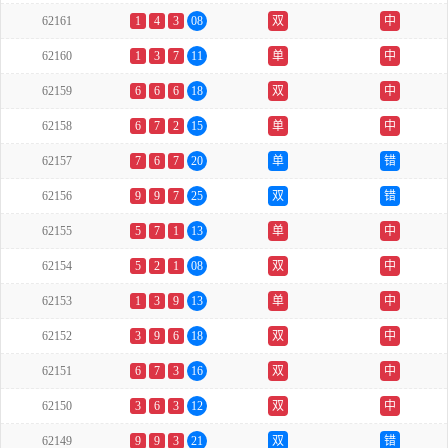
62161
1
4
3
08
双
中
62160
1
3
7
11
单
中
62159
6
6
6
18
双
中
62158
6
7
2
15
单
中
62157
7
6
7
20
单
错
62156
9
9
7
25
双
错
62155
5
7
1
13
单
中
62154
5
2
1
08
双
中
62153
1
3
9
13
单
中
62152
3
9
6
18
双
中
62151
6
7
3
16
双
中
62150
3
6
3
12
双
中
62149
9
9
3
21
双
错