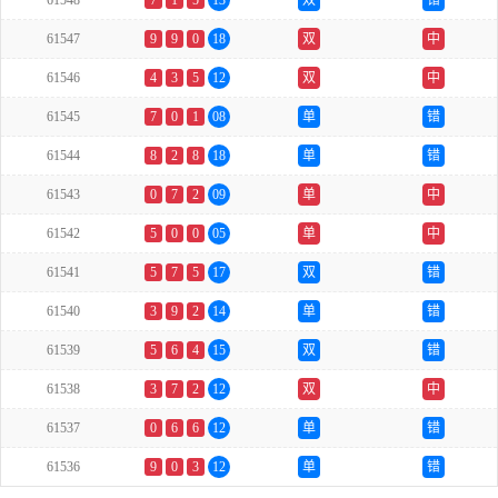
61548
7
1
5
13
双
错
61547
9
9
0
18
双
中
61546
4
3
5
12
双
中
61545
7
0
1
08
单
错
61544
8
2
8
18
单
错
61543
0
7
2
09
单
中
61542
5
0
0
05
单
中
61541
5
7
5
17
双
错
61540
3
9
2
14
单
错
61539
5
6
4
15
双
错
61538
3
7
2
12
双
中
61537
0
6
6
12
单
错
61536
9
0
3
12
单
错