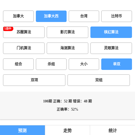
加拿大
加拿大西
台湾
比特币
苏醒算法
影刃算法
棋幻算法
门机算法
海测算法
灵眼算法
组合
杀组
大小
单双
双项
双组
100期 正确：52 期 错误：48 期
正确率：52%
预测
走势
统计