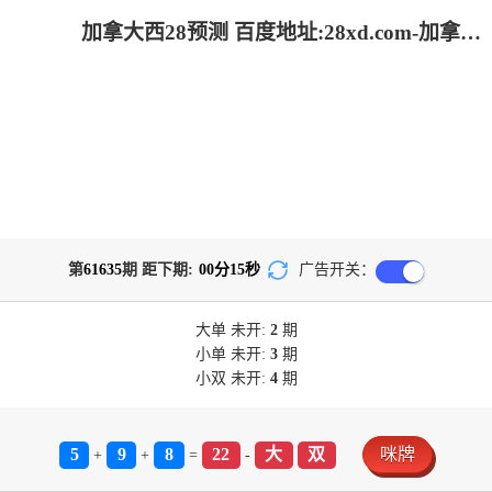
加拿大西28预测 百度地址:28xd.com-加拿大28-加拿大开奖,预测网,28预测,28分析,28结果,加拿大28开奖预测,加拿大28开奖预知
第
61635
期 距下期:
00
分
15
秒
广告开关：
大单
未开:
2
期
小单
未开:
3
期
小双
未开:
4
期
5
9
8
22
大
双
咪牌
+
+
=
-