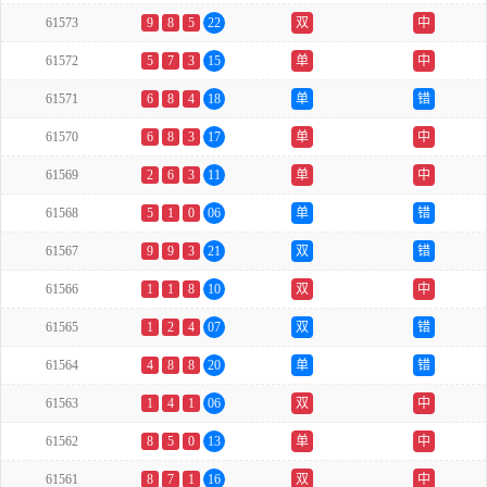
61573
9
8
5
22
双
中
61572
5
7
3
15
单
中
61571
6
8
4
18
单
错
61570
6
8
3
17
单
中
61569
2
6
3
11
单
中
61568
5
1
0
06
单
错
61567
9
9
3
21
双
错
61566
1
1
8
10
双
中
61565
1
2
4
07
双
错
61564
4
8
8
20
单
错
61563
1
4
1
06
双
中
61562
8
5
0
13
单
中
61561
8
7
1
16
双
中