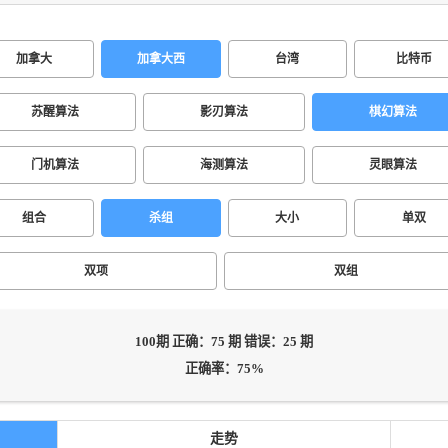
加拿大
加拿大西
台湾
比特币
苏醒算法
影刃算法
棋幻算法
门机算法
海测算法
灵眼算法
组合
杀组
大小
单双
双项
双组
100期 正确：75 期 错误：25 期
正确率：75%
走势