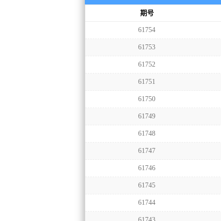
期号
61754
61753
61752
61751
61750
61749
61748
61747
61746
61745
61744
61743