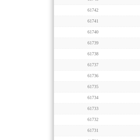
61742
61741
61740
61739
61738
61737
61736
61735
61734
61733
61732
61731