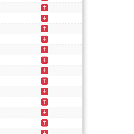
中
中
中
中
中
中
中
中
中
中
中
中
中