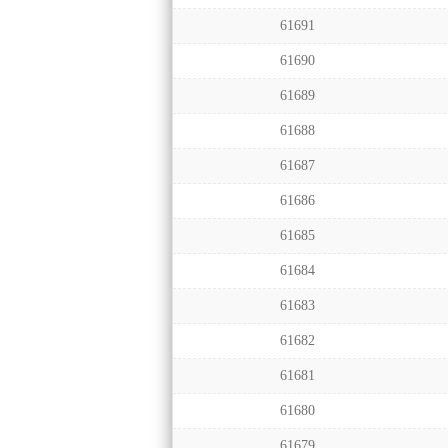
61691
61690
61689
61688
61687
61686
61685
61684
61683
61682
61681
61680
61679