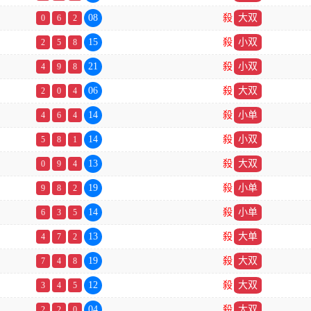
08
殺
大双
0
6
2
15
殺
小双
2
5
8
21
殺
小双
4
9
8
06
殺
大双
2
0
4
14
殺
小单
4
6
4
14
殺
小双
5
8
1
13
殺
大双
0
9
4
19
殺
小单
9
8
2
14
殺
小单
6
3
5
13
殺
大单
4
7
2
19
殺
大双
7
4
8
12
殺
大双
3
4
5
04
殺
大双
2
2
0