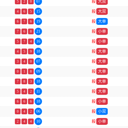
07
殺
大双
5
2
0
15
殺
大双
4
6
5
19
殺
大单
6
7
6
21
殺
小单
7
6
8
16
殺
小单
5
7
4
18
殺
大单
4
5
9
07
殺
大单
3
4
0
09
殺
大单
0
1
8
18
殺
大单
7
8
3
11
殺
大单
5
4
2
18
殺
小单
6
6
6
06
殺
小双
0
4
2
10
殺
小单
2
4
4