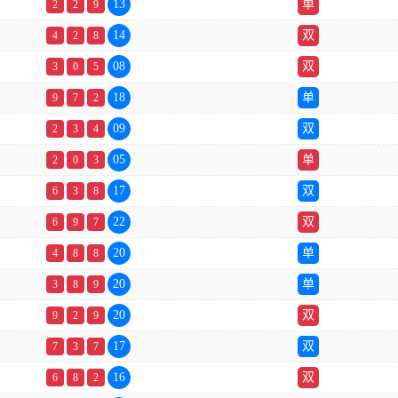
13
单
2
2
9
14
双
4
2
8
08
双
3
0
5
18
单
9
7
2
09
双
2
3
4
05
单
2
0
3
17
双
6
3
8
22
双
6
9
7
20
单
4
8
8
20
单
3
8
9
20
双
9
2
9
17
双
7
3
7
16
双
6
8
2