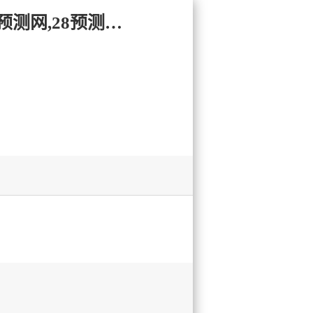
比特币28预测 百度地址:28xd.com-加拿大28-加拿大开奖,预测网,28预测,28分析,28结果,加拿大28开奖预测,加拿大28开奖预知