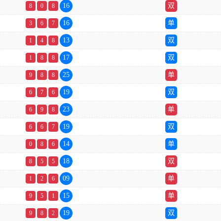
16
双
8
0
8
16
单
3
6
7
13
双
1
4
8
17
双
1
8
8
25
单
9
8
8
19
双
6
7
6
23
单
6
9
8
19
双
6
6
7
14
单
0
8
6
18
双
8
5
5
09
单
1
2
6
15
单
9
5
1
19
双
9
8
2