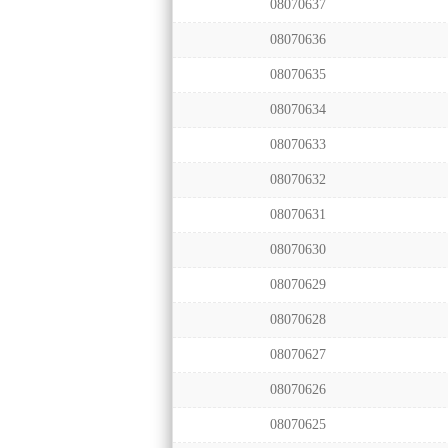
08070637
08070636
08070635
08070634
08070633
08070632
08070631
08070630
08070629
08070628
08070627
08070626
08070625