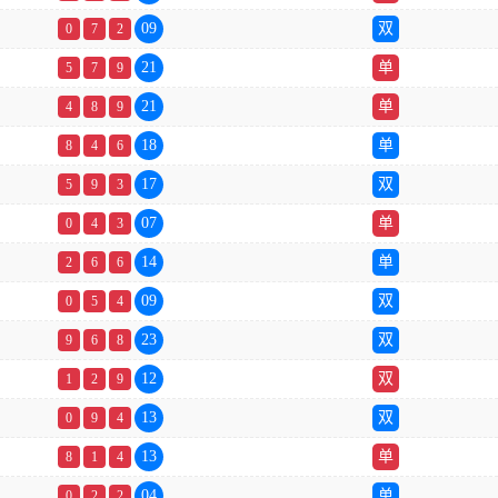
09
双
0
7
2
21
单
5
7
9
21
单
4
8
9
18
单
8
4
6
17
双
5
9
3
07
单
0
4
3
14
单
2
6
6
09
双
0
5
4
23
双
9
6
8
12
双
1
2
9
13
双
0
9
4
13
单
8
1
4
04
单
0
2
2