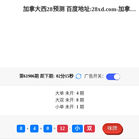
加拿大西28预测 百度地址:28xd.com-加拿大28-加拿大开奖,预测网,28预测,28分析,28结果,加拿大28开奖预测,加拿大28开奖预知
第
61906
期 距下期:
02
分
15
秒
广告开关：
大单
未开:
4
期
大双
未开:
8
期
小单
未开:
1
期
8
4
0
12
小
双
咪牌
+
+
=
-