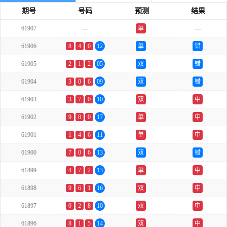
期号
号码
预测
结果
61907
---
单
---
61906
8
4
0
12
单
错
61905
2
1
2
05
双
错
61904
3
0
6
09
双
错
61903
3
7
0
10
双
中
61902
9
8
0
17
单
中
61901
1
4
6
11
单
中
61900
7
0
6
13
双
错
61899
4
7
2
13
单
中
61898
9
6
1
16
双
中
61897
0
2
8
10
双
中
61896
8
1
5
14
双
中