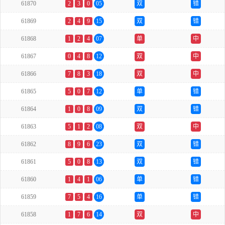
61870
2
3
0
05
双
错
61869
2
4
9
15
双
错
61868
1
2
4
07
单
中
61867
0
4
8
12
双
中
61866
7
8
3
18
双
中
61865
5
0
7
12
单
错
61864
1
0
8
09
双
错
61863
5
1
2
08
双
中
61862
8
9
6
23
双
错
61861
5
0
8
13
双
错
61860
1
4
1
06
单
错
61859
7
5
4
16
单
错
61858
1
7
6
14
双
中