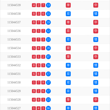
115044539
4
2
7
13
单
中
115044538
8
3
0
11
双
错
115044537
8
7
4
19
单
中
115044536
0
5
7
12
双
中
115044535
1
7
3
11
双
错
115044534
5
8
7
20
双
中
115044533
4
1
2
07
单
中
115044532
8
3
5
16
单
错
115044531
6
6
5
17
双
错
115044530
1
7
9
17
双
错
115044529
9
2
6
17
双
错
115044528
4
8
3
15
单
中
115044527
1
4
1
06
单
错