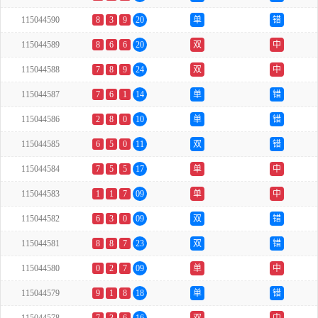
115044590
8
3
9
20
单
错
115044589
8
6
6
20
双
中
115044588
7
8
9
24
双
中
115044587
7
6
1
14
单
错
115044586
2
8
0
10
单
错
115044585
6
5
0
11
双
错
115044584
7
5
5
17
单
中
115044583
1
1
7
09
单
中
115044582
6
3
0
09
双
错
115044581
8
8
7
23
双
错
115044580
0
2
7
09
单
中
115044579
9
1
8
18
单
错