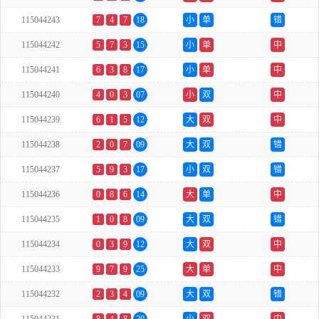
115044243
7
4
7
18
小
单
错
115044242
5
7
3
15
小
单
中
115044241
6
3
8
17
小
单
中
115044240
4
0
3
07
小
双
中
115044239
6
1
5
12
大
双
中
115044238
2
0
7
09
大
双
错
115044237
5
9
3
17
小
双
错
115044236
0
8
6
14
大
单
中
115044235
1
0
8
09
大
双
错
115044234
0
3
9
12
大
双
中
115044233
9
7
9
25
大
单
中
115044232
2
3
4
09
大
双
错