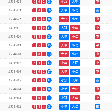
115044624
0
6
2
08
小双
大单
中
115044623
3
4
2
09
大单
小双
错
115044622
4
6
6
16
大双
小单
中
115044621
7
4
0
11
大双
小单
中
115044620
3
4
1
08
大单
小双
中
115044619
8
5
2
15
大单
小双
中
115044618
8
8
7
23
大单
小双
中
115044617
6
4
3
13
小单
大双
中
115044616
9
6
2
17
大单
小双
中
115044615
1
5
8
14
小双
大单
错
115044614
9
1
6
16
小单
大双
中
115044613
8
9
4
21
小双
大单
中
115044612
3
4
1
08
小单
大双
错