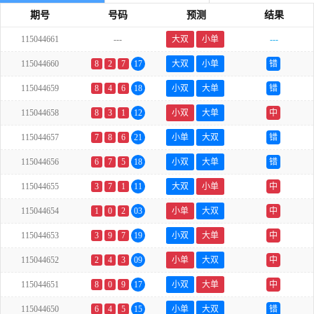
期号
号码
预测
结果
115044661
---
大双
小单
---
115044660
8
2
7
17
大双
小单
错
115044659
8
4
6
18
小双
大单
错
115044658
8
3
1
12
小双
大单
中
115044657
7
8
6
21
小单
大双
错
115044656
6
7
5
18
小双
大单
错
115044655
3
7
1
11
大双
小单
中
115044654
1
0
2
03
小单
大双
中
115044653
3
9
7
19
小双
大单
中
115044652
2
4
3
09
小单
大双
中
115044651
8
0
9
17
小双
大单
中
115044650
6
4
5
15
小单
大双
错