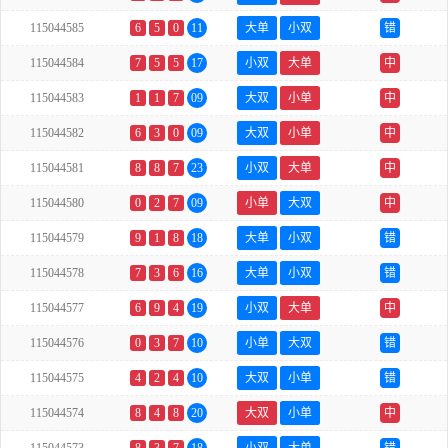
115044585
6
5
0
11
大单
小双
错
115044584
7
5
5
17
小双
大单
中
115044583
1
1
7
09
大双
小单
中
115044582
6
3
0
09
大双
小单
中
115044581
8
8
7
23
小双
大单
中
115044580
0
2
7
09
小单
大双
中
115044579
9
1
8
18
大单
小双
错
115044578
7
3
6
16
大单
小双
错
115044577
6
9
4
19
小双
大单
中
115044576
0
3
7
10
小单
大双
错
115044575
4
2
4
10
大双
小单
错
115044574
8
4
8
20
大双
小单
中