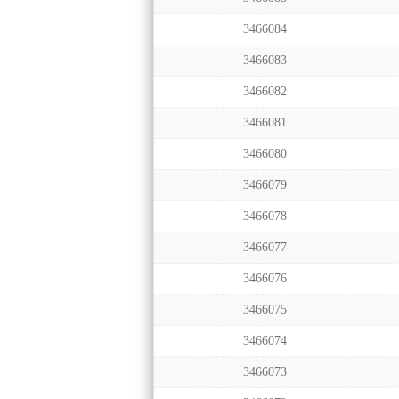
3466084
3466083
3466082
3466081
3466080
3466079
3466078
3466077
3466076
3466075
3466074
3466073