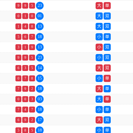
23
大
单
9
9
5
01
大
双
0
1
0
13
大
双
1
4
8
18
小
单
5
6
7
13
小
双
3
1
9
23
小
双
9
9
5
14
大
双
6
3
5
15
小
单
0
7
8
18
大
单
7
9
2
03
大
单
0
0
3
18
小
单
7
4
7
17
大
双
6
9
2
18
小
单
5
8
5