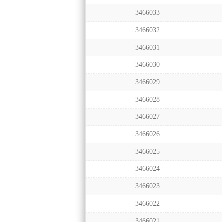
3466033
3466032
3466031
3466030
3466029
3466028
3466027
3466026
3466025
3466024
3466023
3466022
3466021