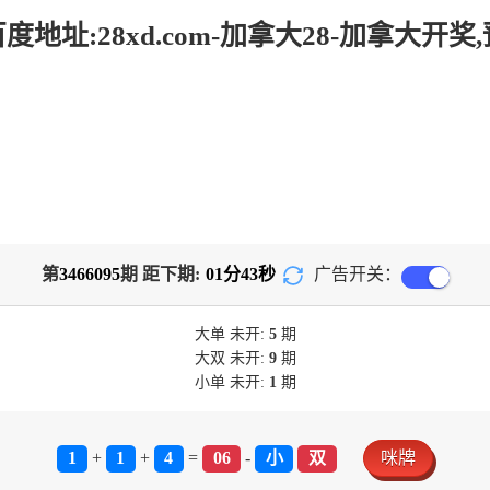
第
3466095
期 距下期:
01
分
42
秒
广告开关：
大单
未开:
5
期
大双
未开:
9
期
小单
未开:
1
期
1
+
1
+
4
=
06
-
小
双
咪牌