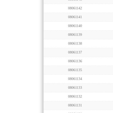
08061142
08061141
08061140
08061139
08061138
08061137
08061136
08061135
08061134
08061133
08061132
08061131