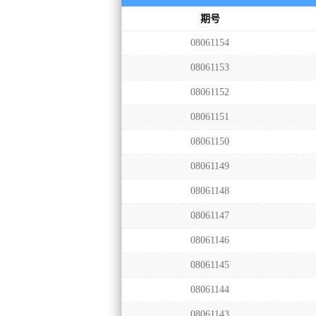
期号
08061154
08061153
08061152
08061151
08061150
08061149
08061148
08061147
08061146
08061145
08061144
08061143