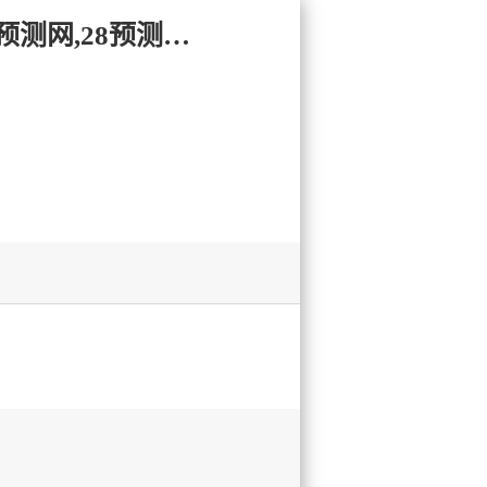
比特币28预测 百度地址:28xd.com-加拿大28-加拿大开奖,预测网,28预测,28分析,28结果,加拿大28开奖预测,加拿大28开奖预知