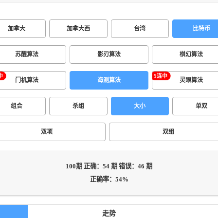
加拿大
加拿大西
台湾
比特币
苏醒算法
影刃算法
棋幻算法
门机算法
海测算法
灵眼算法
组合
杀组
大小
单双
双项
双组
100期 正确：54 期 错误：46 期
正确率：54%
走势