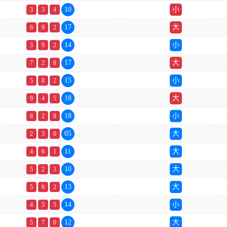
10
小
3
3
4
17
大
6
9
2
14
小
3
9
2
17
大
7
2
8
15
小
5
8
2
18
大
9
4
5
18
小
8
2
8
05
大
2
3
0
11
大
4
6
1
10
大
5
2
3
13
大
5
6
2
14
小
4
5
5
12
大
5
7
0