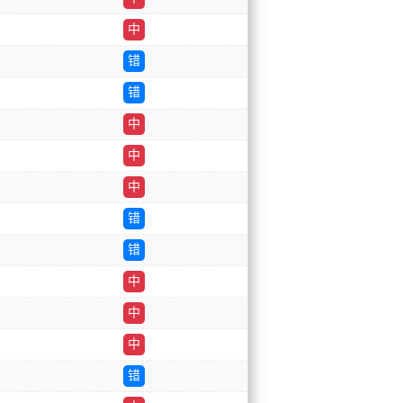
中
错
错
中
中
中
错
错
中
中
中
错