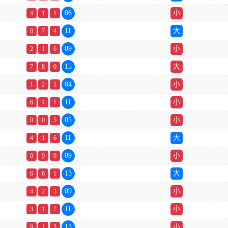
06
小
4
1
1
11
大
0
7
4
09
小
2
1
6
15
大
7
8
0
04
小
1
2
1
11
小
6
4
1
05
小
0
0
5
11
大
4
1
6
09
小
0
9
0
13
大
6
6
1
09
小
4
2
3
11
小
3
1
7
13
小
9
1
3