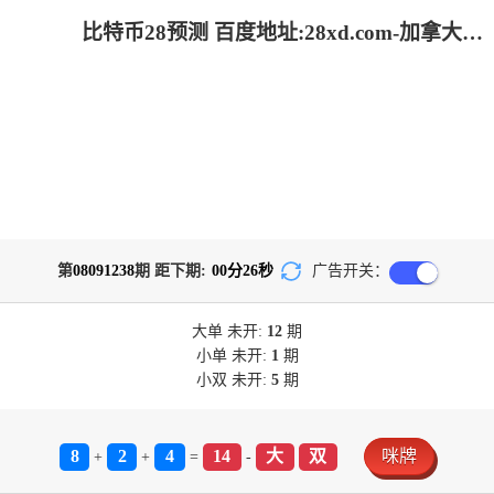
比特币28预测 百度地址:28xd.com-加拿大28-加拿大开奖,预测网,28预测,28分析,28结果,加拿大28开奖预测,加拿大28开奖预知
第
08091238
期 距下期:
00
分
26
秒
广告开关：
大单
未开:
12
期
小单
未开:
1
期
小双
未开:
5
期
8
2
4
14
大
双
咪牌
+
+
=
-