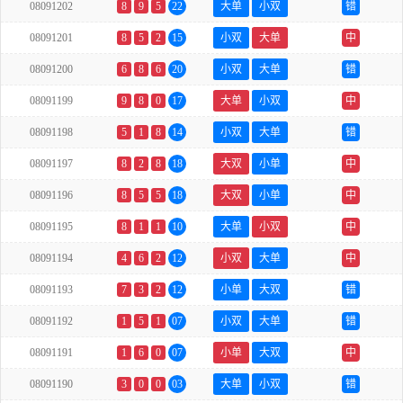
08091202
8
9
5
22
大单
小双
错
08091201
8
5
2
15
小双
大单
中
08091200
6
8
6
20
小双
大单
错
08091199
9
8
0
17
大单
小双
中
08091198
5
1
8
14
小双
大单
错
08091197
8
2
8
18
大双
小单
中
08091196
8
5
5
18
大双
小单
中
08091195
8
1
1
10
大单
小双
中
08091194
4
6
2
12
小双
大单
中
08091193
7
3
2
12
小单
大双
错
08091192
1
5
1
07
小双
大单
错
08091191
1
6
0
07
小单
大双
中
08091190
3
0
0
03
大单
小双
错