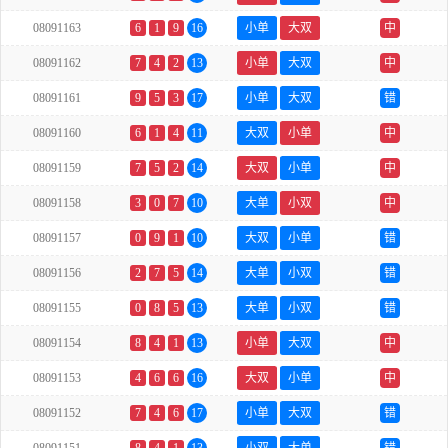
08091163
6
1
9
16
小单
大双
中
08091162
7
4
2
13
小单
大双
中
08091161
9
5
3
17
小单
大双
错
08091160
6
1
4
11
大双
小单
中
08091159
7
5
2
14
大双
小单
中
08091158
3
0
7
10
大单
小双
中
08091157
0
9
1
10
大双
小单
错
08091156
2
7
5
14
大单
小双
错
08091155
0
8
5
13
大单
小双
错
08091154
8
4
1
13
小单
大双
中
08091153
4
6
6
16
大双
小单
中
08091152
7
4
6
17
小单
大双
错