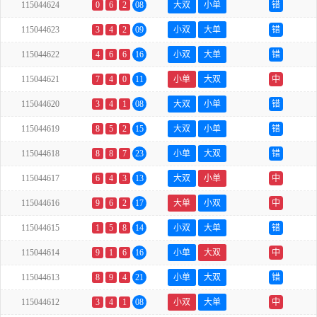
115044624
0
6
2
08
大双
小单
错
115044623
3
4
2
09
小双
大单
错
115044622
4
6
6
16
小双
大单
错
115044621
7
4
0
11
小单
大双
中
115044620
3
4
1
08
大双
小单
错
115044619
8
5
2
15
大双
小单
错
115044618
8
8
7
23
小单
大双
错
115044617
6
4
3
13
大双
小单
中
115044616
9
6
2
17
大单
小双
中
115044615
1
5
8
14
小双
大单
错
115044614
9
1
6
16
小单
大双
中
115044613
8
9
4
21
小单
大双
错
115044612
3
4
1
08
小双
大单
中