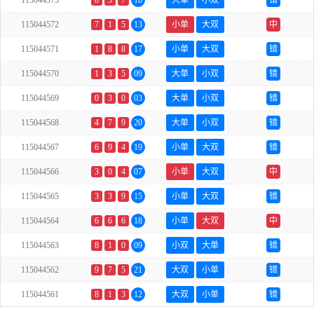
115044573
8
3
7
18
大单
小双
错
115044572
7
1
5
13
小单
大双
中
115044571
1
8
8
17
小单
大双
错
115044570
1
3
5
09
大单
小双
错
115044569
0
3
0
03
大单
小双
错
115044568
4
7
9
20
大单
小双
错
115044567
6
9
4
19
小单
大双
错
115044566
3
0
4
07
小单
大双
中
115044565
3
3
9
15
小单
大双
错
115044564
6
6
6
18
小单
大双
中
115044563
8
1
0
09
小双
大单
错
115044562
9
7
5
21
大双
小单
错
115044561
8
1
3
12
大双
小单
错