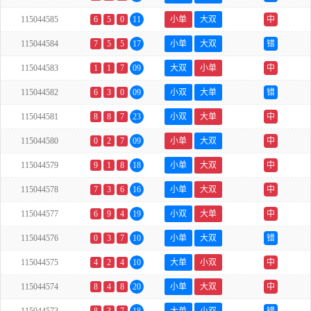
115044585
6
5
0
11
小单
大双
中
115044584
7
5
5
17
小单
大双
错
115044583
1
1
7
09
大双
小单
中
115044582
6
3
0
09
小双
大单
错
115044581
8
8
7
23
小双
大单
中
115044580
0
2
7
09
小单
大双
中
115044579
9
1
8
18
小单
大双
中
115044578
7
3
6
16
小单
大双
中
115044577
6
9
4
19
小双
大单
中
115044576
0
3
7
10
小单
大双
错
115044575
4
2
4
10
大单
小双
中
115044574
8
4
8
20
小单
大双
中