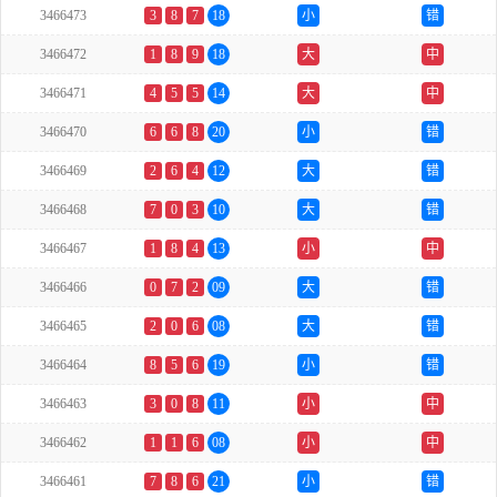
3466473
3
8
7
18
小
错
3466472
1
8
9
18
大
中
3466471
4
5
5
14
大
中
3466470
6
6
8
20
小
错
3466469
2
6
4
12
大
错
3466468
7
0
3
10
大
错
3466467
1
8
4
13
小
中
3466466
0
7
2
09
大
错
3466465
2
0
6
08
大
错
3466464
8
5
6
19
小
错
3466463
3
0
8
11
小
中
3466462
1
1
6
08
小
中
3466461
7
8
6
21
小
错