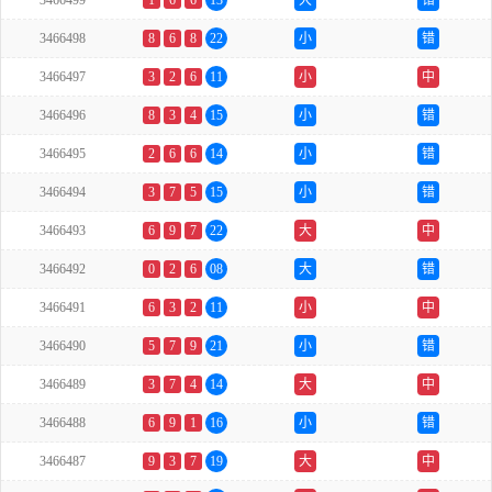
3466499
1
6
6
13
大
错
3466498
8
6
8
22
小
错
3466497
3
2
6
11
小
中
3466496
8
3
4
15
小
错
3466495
2
6
6
14
小
错
3466494
3
7
5
15
小
错
3466493
6
9
7
22
大
中
3466492
0
2
6
08
大
错
3466491
6
3
2
11
小
中
3466490
5
7
9
21
小
错
3466489
3
7
4
14
大
中
3466488
6
9
1
16
小
错
3466487
9
3
7
19
大
中