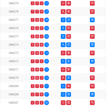
3466279
2
7
2
11
小
单
中
3466278
7
7
9
23
大
单
中
3466277
7
4
8
19
小
双
错
3466276
4
2
6
12
大
双
中
3466275
2
6
2
10
大
双
中
3466274
5
8
0
13
大
双
错
3466273
9
4
0
13
小
单
中
3466272
7
7
1
15
小
双
错
3466271
0
4
7
11
小
单
中
3466270
6
6
3
15
大
双
中
3466269
3
7
7
17
小
单
中
3466268
2
7
8
17
小
双
错
3466267
1
5
2
08
小
双
中