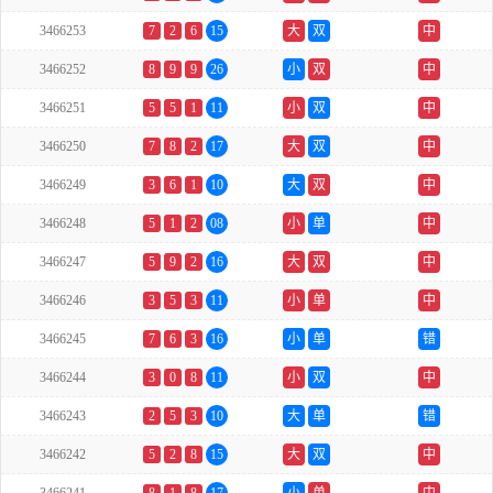
3466253
7
2
6
15
大
双
中
3466252
8
9
9
26
小
双
中
3466251
5
5
1
11
小
双
中
3466250
7
8
2
17
大
双
中
3466249
3
6
1
10
大
双
中
3466248
5
1
2
08
小
单
中
3466247
5
9
2
16
大
双
中
3466246
3
5
3
11
小
单
中
3466245
7
6
3
16
小
单
错
3466244
3
0
8
11
小
双
中
3466243
2
5
3
10
大
单
错
3466242
5
2
8
15
大
双
中