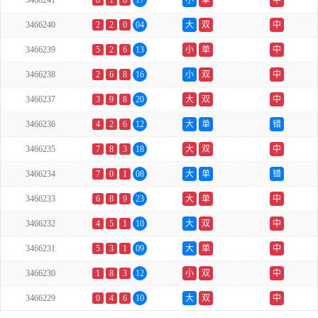
3466241
8
1
8
17
小
单
中
3466240
2
2
0
04
大
双
中
3466239
5
2
6
13
小
单
中
3466238
2
6
8
16
小
双
中
3466237
3
9
8
20
大
双
中
3466236
4
2
6
12
大
单
错
3466235
7
8
3
18
大
双
中
3466234
7
0
1
08
大
单
错
3466233
6
8
9
23
大
单
中
3466232
4
5
1
10
大
双
中
3466231
5
3
1
09
大
单
中
3466230
1
8
3
12
小
双
中
3466229
0
4
6
10
大
双
中