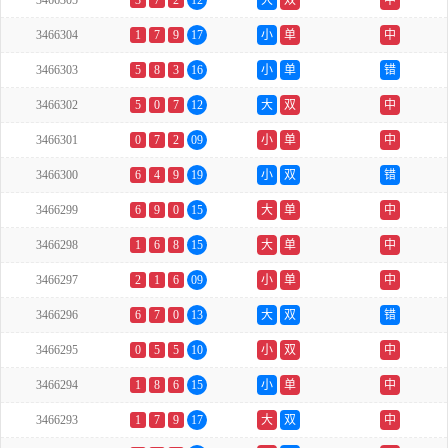
3466305
3
7
2
12
大
双
中
3466304
1
7
9
17
小
单
中
3466303
5
8
3
16
小
单
错
3466302
5
0
7
12
大
双
中
3466301
0
7
2
09
小
单
中
3466300
6
4
9
19
小
双
错
3466299
6
9
0
15
大
单
中
3466298
1
6
8
15
大
单
中
3466297
2
1
6
09
小
单
中
3466296
6
7
0
13
大
双
错
3466295
0
5
5
10
小
双
中
3466294
1
8
6
15
小
单
中
3466293
1
7
9
17
大
双
中