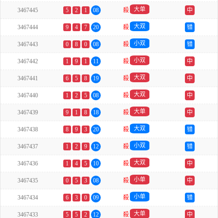
大单
3467445
5
2
1
08
殺
中
大双
3467444
9
4
7
20
殺
错
小双
3467443
0
8
0
08
殺
错
小双
3467442
1
9
1
11
殺
中
大双
3467441
6
5
8
19
殺
中
大双
3467440
1
2
5
08
殺
中
大单
3467439
9
1
8
18
殺
中
大双
3467438
8
9
3
20
殺
错
小双
3467437
1
2
9
12
殺
错
大双
3467436
1
4
5
10
殺
中
小单
3467435
0
5
3
08
殺
中
小单
3467434
6
3
0
09
殺
错
大单
3467433
5
5
2
12
殺
中