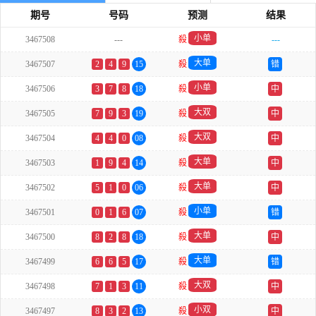
期号
号码
预测
结果
小单
3467508
---
殺
---
大单
3467507
2
4
9
15
殺
错
小单
3467506
3
7
8
18
殺
中
大双
3467505
7
9
3
19
殺
中
大双
3467504
4
4
0
08
殺
中
大单
3467503
1
9
4
14
殺
中
大单
3467502
5
1
0
06
殺
中
小单
3467501
0
1
6
07
殺
错
大单
3467500
8
2
8
18
殺
中
大单
3467499
6
6
5
17
殺
错
大双
3467498
7
1
3
11
殺
中
小双
3467497
8
3
2
13
殺
中