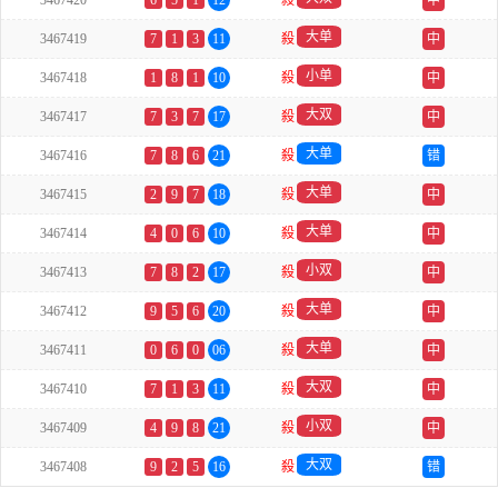
3467420
6
5
1
12
殺
中
大单
3467419
7
1
3
11
殺
中
小单
3467418
1
8
1
10
殺
中
大双
3467417
7
3
7
17
殺
中
大单
3467416
7
8
6
21
殺
错
大单
3467415
2
9
7
18
殺
中
大单
3467414
4
0
6
10
殺
中
小双
3467413
7
8
2
17
殺
中
大单
3467412
9
5
6
20
殺
中
大单
3467411
0
6
0
06
殺
中
大双
3467410
7
1
3
11
殺
中
小双
3467409
4
9
8
21
殺
中
大双
3467408
9
2
5
16
殺
错