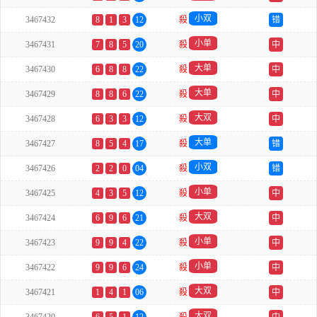
小双
3467432
8
1
3
12
殺
错
小单
3467431
7
8
5
20
殺
中
大单
3467430
6
8
8
22
殺
中
大单
3467429
8
8
6
22
殺
中
大双
3467428
6
3
3
12
殺
中
大单
3467427
8
5
4
17
殺
错
小双
3467426
2
2
0
04
殺
错
小单
3467425
4
3
5
12
殺
中
大双
3467424
6
9
6
21
殺
中
小单
3467423
9
9
4
22
殺
中
小单
3467422
9
9
6
24
殺
中
大双
3467421
1
4
1
06
殺
中
大双